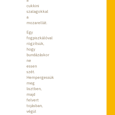
a
cukkini
szalagokkal
a
mozarellát.
Egy
fogpiszkálóval
rögzítsük,
hogy
bundázáskor
ne
essen
szét.
Hempergessük
meg
lisztben,
majd
felvert
tojásban,
végül