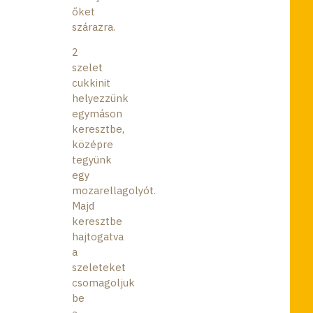
őket
szárazra.
2
szelet
cukkinit
helyezzünk
egymáson
keresztbe,
középre
tegyünk
egy
mozarellagolyót.
Majd
keresztbe
hajtogatva
a
szeleteket
csomagoljuk
be