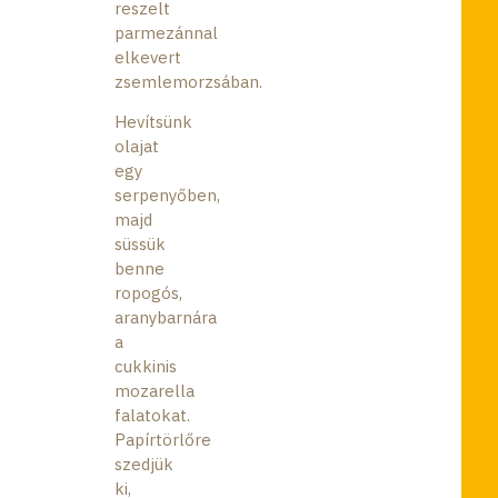
reszelt
parmezánnal
elkevert
zsemlemorzsában.
Hevítsünk
olajat
egy
serpenyőben,
majd
süssük
benne
ropogós,
aranybarnára
a
cukkinis
mozarella
falatokat.
Papírtörlőre
szedjük
ki,