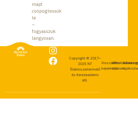
majd
csöpögtessük
le
–
fogyasszuk
langyosan.
Copyright © 2017–
Visszaélés-
Whistleblowing
Adatkeze
2025 NT
bejelentés
system
tájékozt
Élelmiszertermelő
és Kereskedelmi
Kft.