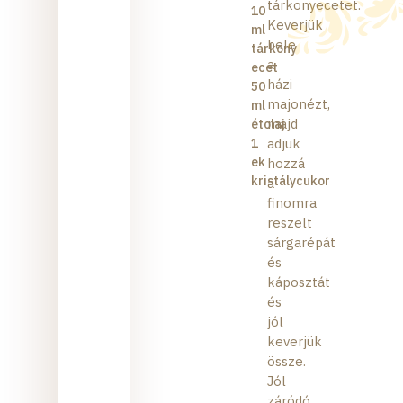
tárkonyecetet.
10
Keverjük
ml
bele
tárkony
a
ecet
házi
50
majonézt,
ml
majd
étolaj
1
adjuk
ek
hozzá
kristálycukor
a
finomra
reszelt
sárgarépát
és
káposztát
és
jól
keverjük
össze.
Jól
záródó