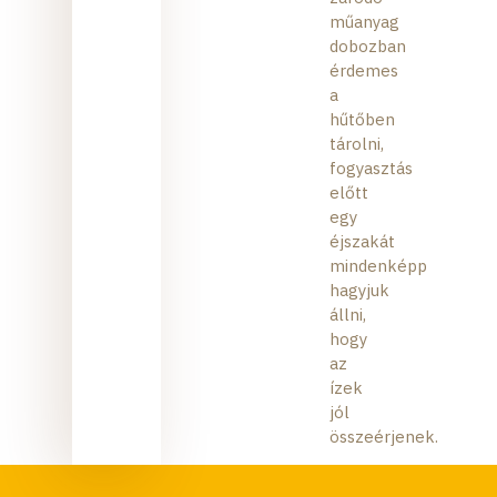
műanyag
dobozban
érdemes
a
hűtőben
tárolni,
fogyasztás
előtt
egy
éjszakát
mindenképp
hagyjuk
állni,
hogy
az
ízek
jól
összeérjenek.